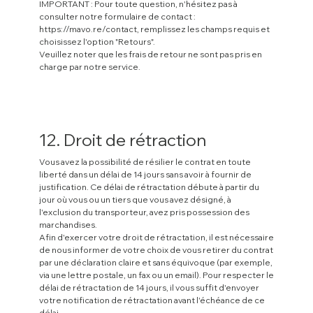
IMPORTANT : Pour toute question, n'hésitez pas à
consulter notre formulaire de contact :
https://mavo.re/contact,
remplissez les champs requis et
choisissez l'option "Retours".
Veuillez noter que les frais de retour ne sont pas pris en
charge par notre service.
12. Droit de rétraction
Vous avez la possibilité de résilier le contrat en toute
liberté dans un délai de 14 jours sans avoir à fournir de
justification. Ce délai de rétractation débute à partir du
jour où vous ou un tiers que vous avez désigné, à
l'exclusion du transporteur, avez pris possession des
marchandises.
Afin d'exercer votre droit de rétractation, il est nécessaire
de nous informer de votre choix de vous retirer du contrat
par une déclaration claire et sans équivoque (par exemple,
via une lettre postale, un fax ou un email). Pour respecter le
délai de rétractation de 14 jours, il vous suffit d'envoyer
votre notification de rétractation avant l'échéance de ce
délai.