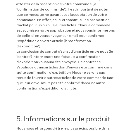
attester de la réception de votre commande (la
"confirmation de commande"). Il est important de noter
que ce message ne garantit pas l'acceptation de votre
commande. En effet, celle-ci constitue une proposition
d'achat pour un ou plusieurs articles. Chaque commande
est soumise à notre approbation et nous vous informerons
de celle-ci en vous envoyant un email pour confirmer
l'expédition de votre article (la "confirmation
d'expédition").
La conclusion du contrat d'achat d'un article entre nous (le
"contrat") interviendra une fois que la confirmation
d'expédition vous aura été envoyée. Ce contrat ne
s'applique qu'aux articles dont l'envoi a été confirmé dans
ladite confirmation d'expédition. Nous ne serons pas
tenus de fournir d'autres articles de votre commande tant
que leur envoi n'aura pas été confirmé dans une autre
confirmation d'expédition distincte.
5. Informations sur le produit
Nous nous efforçons d'être le plus précis possible dans