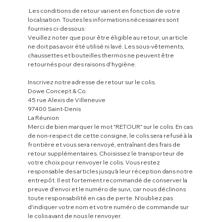
Les conditions de retour varient en fonction de votre
localisation. Toutes les informations nécessaires sont
fournies ci-dessous :
Veuillez noter que pour être éligible au retour, un article
ne doit pas avoir été utilisé ni lavé. Les sous-vêtements,
chaussettes et bouteilles thermos ne peuvent être
retournés pour des raisons d'hygiène.
Inscrivez notre adresse de retour sur le colis.
Dowe Concept & Co.
45 rue Alexis de Villeneuve
97400 Saint-Denis
La Réunion
Merci de bien marquer le mot "RETOUR" sur le colis. En cas
de non-respect de cette consigne, le colis sera refusé à la
frontière et vous sera renvoyé, entraînant des frais de
retour supplémentaires. Choisissez le transporteur de
votre choix pour renvoyer le colis. Vous restez
responsable des articles jusqu'à leur réception dans notre
entrepôt. Il est fortement recommandé de conserver la
preuve d'envoi et le numéro de suivi, car nous déclinons
toute responsabilité en cas de perte. N'oubliez pas
d'indiquer votre nom et votre numéro de commande sur
le colis avant de nous le renvoyer.