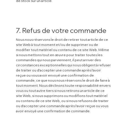
de stock sur un article.
7. Refus de votre commande
Nous nous réservons le droit de retirer tout article de ce
site Web à tout moment et/ou de supprimer ou de
modifier tout matériel ou contenu de ce site Web. Même
si nous mettons tout en œuvre pour traiter toutes les
commandes qui nous parviennent, il peut arriver des
circonstances exceptionnelles qui nous obligent à refuser
de traiter ou d'accepter une commande après l'avoir
reçue ou vous avoir envoyé une confirmation de
commande, ce que nous nous réservons le droit de faire à
tout moment. Nous déclinons toute responsabilité envers
vous ou tout autre tiers si nous retirons un article de ce
site Web, si nous supprimons ou modifions tout matériel
ou contenu de ce site Web, ou si nous refusons de traiter
ou d'accepter une commande après l'avoir reçue ou vous
avoir envoyé une confirmation de commande.