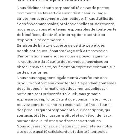
Nous déclinons toute responsabilité en cas de pertes
commerciales. Nos articles sont destinés à un usage
strictement personnel et domestique. En cas d'utilisation
à des fins commerciales, professionnelles ou de revente,
nous ne pourrons être tenus responsables de toute perte
de bénéfices, d'activité, d'interruption d'activité ou
d'opportunité commerciale.
En raison de la nature ouverte de ce site web et des
possibles risques liés au stockage et à la transmission
d'informations numériques, nous ne pouvons garantir
l'exactitude et la sécurité des données transmises ou
obtenues via ce site, sauf mention expresse contraire sur
cette plateforme.
Nous nous engageons légalement à vous fournir des
produits conformes à vos attentes. Cependant, toutes les
descriptions, informations et documents publiés sur
notre site sont présentés "tel quel", sans garantie
expresse ou implicite. En tant que consommateur, vous
pouvez compter sur notre responsabilité à vous fournir
des produits qui correspondent à leur description, qui
sont adaptés à leur usage habituel et qui répondent aux
normes de qualité et de performance attendues.
Nous vous assurons que chaque article acheté sur notre
site est de qualité satisfaisante et adapté à toutes les