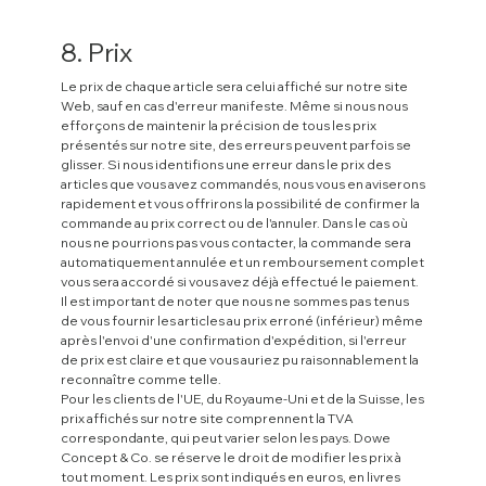
8. Prix
Le prix de chaque article sera celui affiché sur notre site
Web, sauf en cas d'erreur manifeste. Même si nous nous
efforçons de maintenir la précision de tous les prix
présentés sur notre site, des erreurs peuvent parfois se
glisser. Si nous identifions une erreur dans le prix des
articles que vous avez commandés, nous vous en aviserons
rapidement et vous offrirons la possibilité de confirmer la
commande au prix correct ou de l'annuler. Dans le cas où
nous ne pourrions pas vous contacter, la commande sera
automatiquement annulée et un remboursement complet
vous sera accordé si vous avez déjà effectué le paiement.
Il est important de noter que nous ne sommes pas tenus
de vous fournir les articles au prix erroné (inférieur) même
après l'envoi d'une confirmation d'expédition, si l'erreur
de prix est claire et que vous auriez pu raisonnablement la
reconnaître comme telle.
Pour les clients de l'UE, du Royaume-Uni et de la Suisse, les
prix affichés sur notre site comprennent la TVA
correspondante, qui peut varier selon les pays. Dowe
Concept & Co. se réserve le droit de modifier les prix à
tout moment. Les prix sont indiqués en euros, en livres