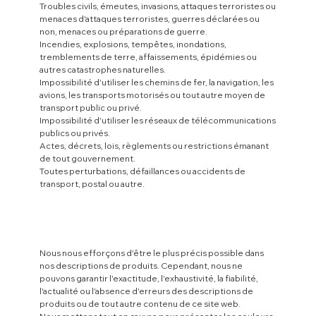
Troubles civils, émeutes, invasions, attaques terroristes ou
menaces d'attaques terroristes, guerres déclarées ou
non, menaces ou préparations de guerre.
Incendies, explosions, tempêtes, inondations,
tremblements de terre, affaissements, épidémies ou
autres catastrophes naturelles.
Impossibilité d'utiliser les chemins de fer, la navigation, les
avions, les transports motorisés ou tout autre moyen de
transport public ou privé.
Impossibilité d'utiliser les réseaux de télécommunications
publics ou privés.
Actes, décrets, lois, règlements ou restrictions émanant
de tout gouvernement.
Toutes perturbations, défaillances ou accidents de
transport, postal ou autre.
Nous nous efforçons d'être le plus précis possible dans
nos descriptions de produits. Cependant, nous ne
pouvons garantir l'exactitude, l'exhaustivité, la fiabilité,
l'actualité ou l'absence d'erreurs des descriptions de
produits ou de tout autre contenu de ce site web.