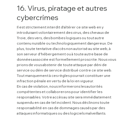
16. Virus, piratage et autres
cybercrimes
Il est strictement interdit d'altérer ce site web en y
introduisant volontairement des virus, des chevaux de
Troie, des vers, des bombes logiques ou tout autre
contenu nuisible ou technologiquement dangereux. De
plus, toute tentative d'accès non autorisé au site web, à
son serveur d'hébergement ou à toute autre base de
données associée est formellement proscrite. Nous vous
prions de vous abstenir de toute attaque par déni de
service ou déni de service distribué contre ce site web.
Tout manquement à ces règles pourrait constituer une
infraction pénale en vertu de la loi en vigueur.
En cas de violation, nous informerons les autorités
compétentes et collaborerons pour identifier les
responsables. Votre accès au site sera immédiatement
suspendu en cas de tel incident. Nous déclinons toute
responsabilité en cas de dommages causés par des
attaques informatiques ou des logiciels malveillants.