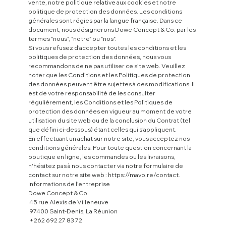
vente, notre politique relative aux cookies et notre
politique de protection des données. Les conditions
générales sont régies par la langue française. Dans ce
document, nous désignerons Dowe Concept & Co. par les
termes "nous", "notre" ou "nos".
Si vous refusez d'accepter toutes les conditions et les
politiques de protection des données, nous vous
recommandons de ne pas utiliser ce site web. Veuillez
noter que les Conditions et les Politiques de protection
des données peuvent être sujettes à des modifications. Il
est de votre responsabilité de les consulter
régulièrement, les Conditions et les Politiques de
protection des données en vigueur au moment de votre
utilisation du site web ou de la conclusion du Contrat (tel
que défini ci-dessous) étant celles qui s'appliquent.
En effectuant un achat sur notre site, vous acceptez nos
conditions générales. Pour toute question concernant la
boutique en ligne, les commandes ou les livraisons,
n'hésitez pas à nous contacter via notre formulaire de
contact sur notre site web :
https://mavo.re/contact.
Informations de l’entreprise
Dowe Concept & Co.
45 rue Alexis de Villeneuve
97400 Saint-Denis, La Réunion
+262 692 27 83 72