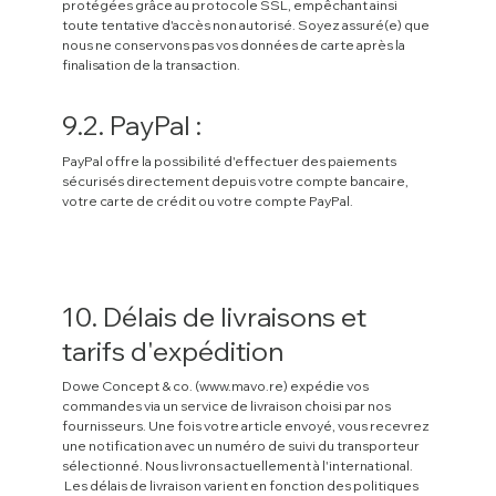
protégées grâce au protocole SSL, empêchant ainsi
toute tentative d'accès non autorisé. Soyez assuré(e) que
nous ne conservons pas vos données de carte après la
finalisation de la transaction.
9.2. PayPal :
PayPal offre la possibilité d'effectuer des paiements
sécurisés directement depuis votre compte bancaire,
votre carte de crédit ou votre compte PayPal.
10. Délais de livraisons et
tarifs d'expédition
Dowe Concept & co. (
www.mavo.re
) expédie vos
commandes via un service de livraison choisi par nos
fournisseurs. Une fois votre article envoyé, vous recevrez
une notification avec un numéro de suivi du transporteur
sélectionné. Nous livrons actuellement à l'international.
Les délais de livraison varient en fonction des politiques