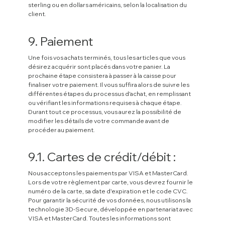
sterling ou en dollars américains, selon la localisation du
client.
9. Paiement
Une fois vos achats terminés, tous les articles que vous
désirez acquérir sont placés dans votre panier. La
prochaine étape consistera à passer à la caisse pour
finaliser votre paiement. Il vous suffira alors de suivre les
différentes étapes du processus d'achat, en remplissant
ou vérifiant les informations requises à chaque étape.
Durant tout ce processus, vous aurez la possibilité de
modifier les détails de votre commande avant de
procéder au paiement.
9.1. Cartes de crédit/débit :
Nous acceptons les paiements par VISA et MasterCard.
Lors de votre règlement par carte, vous devrez fournir le
numéro de la carte, sa date d'expiration et le code CVC.
Pour garantir la sécurité de vos données, nous utilisons la
technologie 3D-Secure, développée en partenariat avec
VISA et MasterCard. Toutes les informations sont