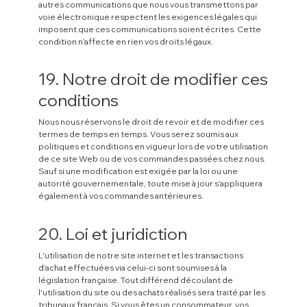
autres communications que nous vous transmettons par
voie électronique respectent les exigences légales qui
imposent que ces communications soient écrites. Cette
condition n'affecte en rien vos droits légaux.
19. Notre droit de modifier ces
conditions
Nous nous réservons le droit de revoir et de modifier ces
termes de temps en temps. Vous serez soumis aux
politiques et conditions en vigueur lors de votre utilisation
de ce site Web ou de vos commandes passées chez nous.
Sauf si une modification est exigée par la loi ou une
autorité gouvernementale, toute mise à jour s'appliquera
également à vos commandes antérieures.
20. Loi et juridiction
L'utilisation de notre site internet et les transactions
d'achat effectuées via celui-ci sont soumises à la
législation française. Tout différend découlant de
l'utilisation du site ou des achats réalisés sera traité par les
tribunaux français. Si vous êtes un consommateur, vos