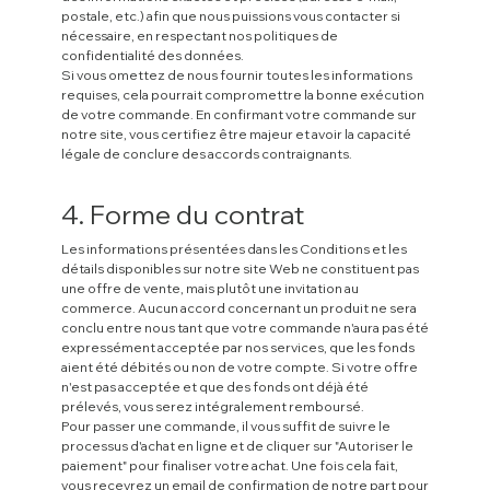
postale, etc.) afin que nous puissions vous contacter si
nécessaire, en respectant nos politiques de
confidentialité des données.
Si vous omettez de nous fournir toutes les informations
requises, cela pourrait compromettre la bonne exécution
de votre commande. En confirmant votre commande sur
notre site, vous certifiez être majeur et avoir la capacité
légale de conclure des accords contraignants.
4. Forme du contrat
Les informations présentées dans les Conditions et les
détails disponibles sur notre site Web ne constituent pas
une offre de vente, mais plutôt une invitation au
commerce. Aucun accord concernant un produit ne sera
conclu entre nous tant que votre commande n'aura pas été
expressément acceptée par nos services, que les fonds
aient été débités ou non de votre compte. Si votre offre
n'est pas acceptée et que des fonds ont déjà été
prélevés, vous serez intégralement remboursé.
Pour passer une commande, il vous suffit de suivre le
processus d'achat en ligne et de cliquer sur "Autoriser le
paiement" pour finaliser votre achat. Une fois cela fait,
vous recevrez un email de confirmation de notre part pour