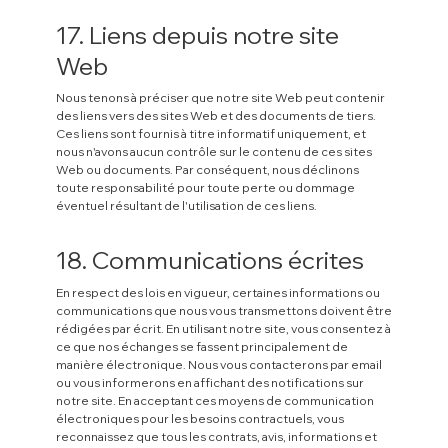
17. Liens depuis notre site
Web
Nous tenons à préciser que notre site Web peut contenir
des liens vers des sites Web et des documents de tiers.
Ces liens sont fournis à titre informatif uniquement, et
nous n'avons aucun contrôle sur le contenu de ces sites
Web ou documents. Par conséquent, nous déclinons
toute responsabilité pour toute perte ou dommage
éventuel résultant de l'utilisation de ces liens.
18. Communications écrites
En respect des lois en vigueur, certaines informations ou
communications que nous vous transmettons doivent être
rédigées par écrit. En utilisant notre site, vous consentez à
ce que nos échanges se fassent principalement de
manière électronique. Nous vous contacterons par email
ou vous informerons en affichant des notifications sur
notre site. En acceptant ces moyens de communication
électroniques pour les besoins contractuels, vous
reconnaissez que tous les contrats, avis, informations et