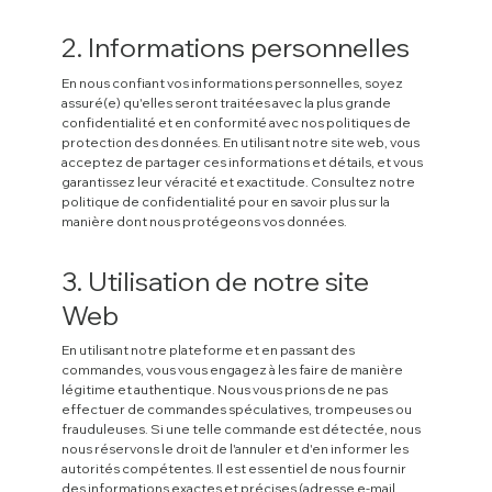
2. Informations personnelles
En nous confiant vos informations personnelles, soyez
assuré(e) qu'elles seront traitées avec la plus grande
confidentialité et en conformité avec nos politiques de
protection des données. En utilisant notre site web, vous
acceptez de partager ces informations et détails, et vous
garantissez leur véracité et exactitude. Consultez notre
politique de confidentialité pour en savoir plus sur la
manière dont nous protégeons vos données.
3. Utilisation de notre site
Web
En utilisant notre plateforme et en passant des
commandes, vous vous engagez à les faire de manière
légitime et authentique. Nous vous prions de ne pas
effectuer de commandes spéculatives, trompeuses ou
frauduleuses. Si une telle commande est détectée, nous
nous réservons le droit de l'annuler et d'en informer les
autorités compétentes. Il est essentiel de nous fournir
des informations exactes et précises (adresse e-mail,