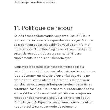
définies par nos fournisseurs.
11. Politique de retour
Sauf s'ils sont endommagés, vous avez jusqu'à 30 jours
pour retourner les articles après les avoir reçus. Si votre
colis contient des articles abîmés, veuillez en informer
notre service client (
boutik@mavo.re
) dans les 14 jours
suivant la réception. Vous aurez ensuite 14 jours
supplémentaires pour nous les renvoyer.
Vous avez la possibilité d'inspecter votre colis à la
réception pour vérifier vos achats, mais veuillez retourner
les produits non utilisés, dans leur emballage d'origine
avec les étiquettes intactes. Un remboursement ou un
bon d'achat vous sera attribué pour la valeur des articles
retournés, dans les 14 jours suivant leur réception à notre
entrepôt. Le remboursement peut être retenu jusqu'à
réception des marchandises. Veuillez noter qu'il peut
s'écouler jusqu'à 10 jours ouvrables avant que le montant
ne soit crédité sur votre mode de paiement.