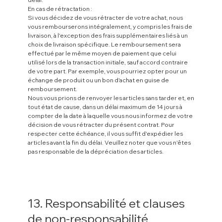
En cas de rétractation :
Si vous décidez de vous rétracter de votre achat, nous
vous rembourserons intégralement, y compris les frais de
livraison, à l'exception des frais supplémentaires liés à un
choix de livraison spécifique. Le remboursement sera
effectué par le même moyen de paiement que celui
utilisé lors de la transaction initiale, sauf accord contraire
de votre part. Par exemple, vous pourriez opter pour un
échange de produit ou un bon d'achat en guise de
remboursement.
Nous vous prions de renvoyer les articles sans tarder et, en
tout état de cause, dans un délai maximum de 14 jours à
compter de la date à laquelle vous nous informez de votre
décision de vous rétracter du présent contrat. Pour
respecter cette échéance, il vous suffit d'expédier les
articles avant la fin du délai. Veuillez noter que vous n'êtes
pas responsable de la dépréciation des articles.
13. Responsabilité et clauses
de non-responsabilité