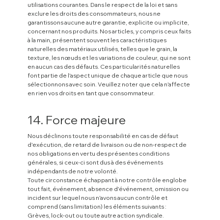
utilisations courantes. Dans le respect de la loi et sans
exclure les droits des consommateurs, nous ne
garantissons aucune autre garantie, explicite ou implicite,
concernant nos produits. Nos articles, y compris ceux faits
à la main, présentent souvent les caractéristiques
naturelles des matériaux utilisés, telles que le grain, la
texture, les nœuds et les variations de couleur, qui ne sont
en aucun cas des défauts. Ces particularités naturelles
font partie de l'aspect unique de chaque article que nous
sélectionnons avec soin. Veuillez noter que cela n'affecte
en rien vos droits en tant que consommateur.
14. Force majeure
Nous déclinons toute responsabilité en cas de défaut
d'exécution, de retard de livraison ou de non-respect de
nos obligations en vertu des présentes conditions
générales, si ceux-ci sont dus à des événements
indépendants de notre volonté.
Toute circonstance échappant à notre contrôle englobe
tout fait, événement, absence d'événement, omission ou
incident sur lequel nous n'avons aucun contrôle et
comprend (sans limitation) les éléments suivants :
Grèves, lock-out ou toute autre action syndicale.