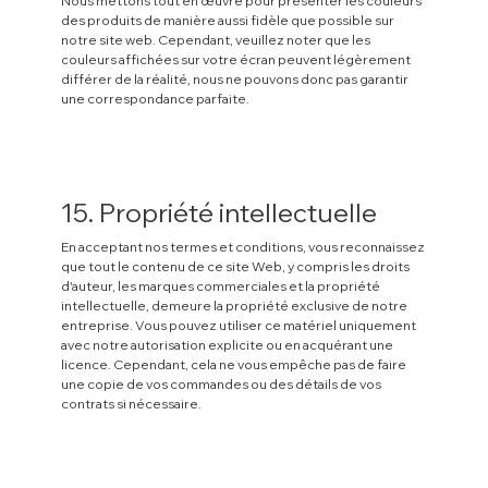
Nous mettons tout en œuvre pour présenter les couleurs
des produits de manière aussi fidèle que possible sur
notre site web. Cependant, veuillez noter que les
couleurs affichées sur votre écran peuvent légèrement
différer de la réalité, nous ne pouvons donc pas garantir
une correspondance parfaite.
15. Propriété intellectuelle
En acceptant nos termes et conditions, vous reconnaissez
que tout le contenu de ce site Web, y compris les droits
d'auteur, les marques commerciales et la propriété
intellectuelle, demeure la propriété exclusive de notre
entreprise. Vous pouvez utiliser ce matériel uniquement
avec notre autorisation explicite ou en acquérant une
licence. Cependant, cela ne vous empêche pas de faire
une copie de vos commandes ou des détails de vos
contrats si nécessaire.