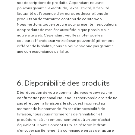
nos descriptions de produits. Cependant, nous ne
pouvons garantir l'exactitude, l'exhaustivité, la fiabilité,
l'actualité ou l'absence d'erreurs des descriptions de
produits ou de tout autre contenu de ce site web.
Nous mettons tout en œuvre pour présenter les couleurs
des produits de manière aussi fidèle que possible sur
notre site web. Cependant, veuillez noter que les
couleurs affichées sur votre écran peuvent légèrement
différer de la réalité, nous ne pouvons donc pas garantir
une correspondance parfaite.
6. Disponibilité des produits
Dès réception de votre commande, vous recevrez une
confirmation par email. Nous nous réservons le droit de ne
pas effectuer la livraison si le stock est incorrect au
moment de la commande. En cas d'impossibilité de
livraison, nous vous informerons de l'annulation et
procéderons à un remboursement ou à un bon d'achat
équivalent. Dowe Concept & Co. se réserve le droit
d'envoyer partiellement la commande en cas de rupture